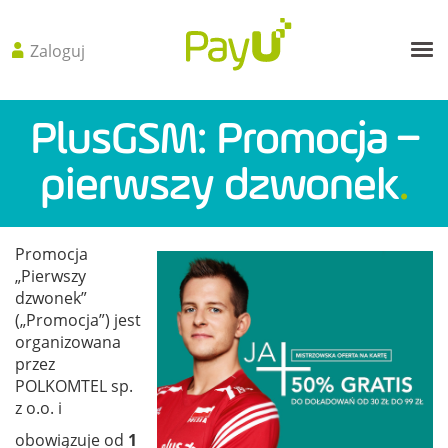
Zaloguj
Me
PlusGSM: Promocja –
pierwszy dzwonek
.
Promocja
„Pierwszy
dzwonek”
(„Promocja”) jest
organizowana
przez
POLKOMTEL sp.
z o.o. i
obowiązuje od
1