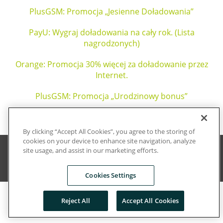
PlusGSM: Promocja „Jesienne Doładowania”
PayU: Wygraj doładowania na cały rok. (Lista
nagrodzonych)
Orange: Promocja 30% więcej za doładowanie przez
Internet.
PlusGSM: Promocja „Urodzinowy bonus”
PlusGSM: Promocja – pierwszy dzwonek
By clicking “Accept All Cookies”, you agree to the storing of
cookies on your device to enhance site navigation, analyze
site usage, and assist in our marketing efforts.
© 2026 PayU Wszelkie prawa zastrzeżone
www.payu.pl
Cookies Settings
Reject All
Accept All Cookies